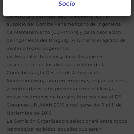
Socio
La Sociedad Uruguaya de Mantenimiento Gestión
de Activos y Confiabilidad (URUMAN), con el
auspicio del Comité Panamericano de Ingeniería
de Mantenimiento (COPIMAN) y de la Asociación
de Ingenieros del Uruguay (AIU) tiene el agrado de
invitar a todos los gerentes,
profesionales, técnicos y docentes que se
desempeñan en los diversos ámbitos de la
Confiabilidad, la Gestión de Activos y el
Mantenimiento, tanto en empresas, organizaciones
y centros de estudio privados como públicos, a
enviar resúmenes de trabajos técnicos para el 12°
Congreso URUMAN 2016 a realizarse del 7 al 11 de
Noviembre de 2016.
La Comisión Organizadora seleccionará entre todos
los trabajos recibidos, aquellos que serán