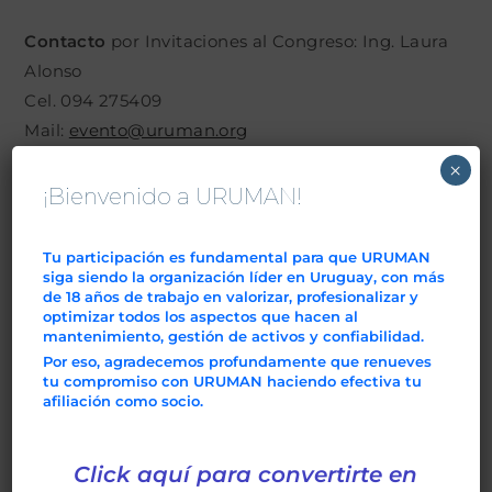
Contacto
por Invitaciones al Congreso: Ing. Laura
Alonso
Cel. 094 275409
Mail:
evento@uruman.org
×
Precio $ 4.250+ IVA
¡Bienvenido a URUMAN!
Antes del 31/10: 10% descuento
Pago por transferencia bancaria
Tu participación es fundamental para que URUMAN
siga siendo la organización líder en Uruguay, con más
Para inscribirse vía Web haga
click aquí
de 18 años de trabajo en valorizar, profesionalizar y
optimizar todos los aspectos que hacen al
mantenimiento, gestión de activos y confiabilidad.
Vea el Programa del Congreso haciendo
click aquí
Por eso, agradecemos profundamente que renueves
tu compromiso con URUMAN haciendo efectiva tu
afiliación como socio.
LLAMADO A PRESENTACION DE TRABAJOS
TÉCNICOS:
Click aquí para convertirte en