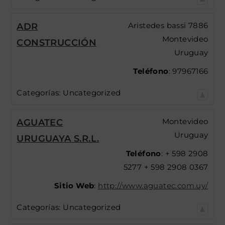
Aristedes bassi 7886
ADR
Montevideo
CONSTRUCCIÓN
Uruguay
Teléfono
:
97967166
Categorías:
Uncategorized
Montevideo
AGUATEC
Uruguay
URUGUAYA S.R.L.
Teléfono
:
+ 598 2908
5277 + 598 2908 0367
Sitio Web
:
http://www.aguatec.com.uy/
Categorías:
Uncategorized