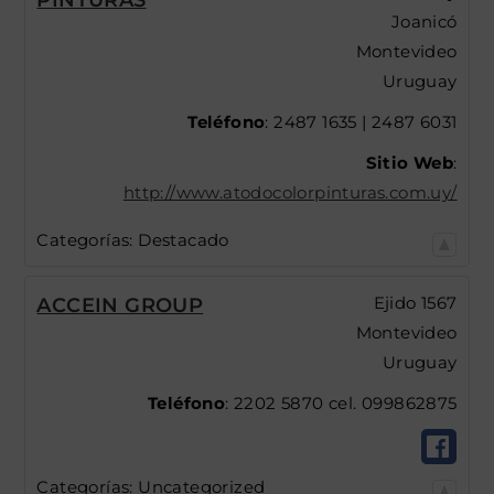
PINTURAS
Joanicó
Montevideo
Uruguay
Teléfono
:
2487 1635 | 2487 6031
Sitio Web
:
http://www.atodocolorpinturas.com.uy/
Categorías:
Destacado
Ejido 1567
ACCEIN GROUP
Montevideo
Uruguay
Teléfono
:
2202 5870 cel. 099862875
Categorías:
Uncategorized