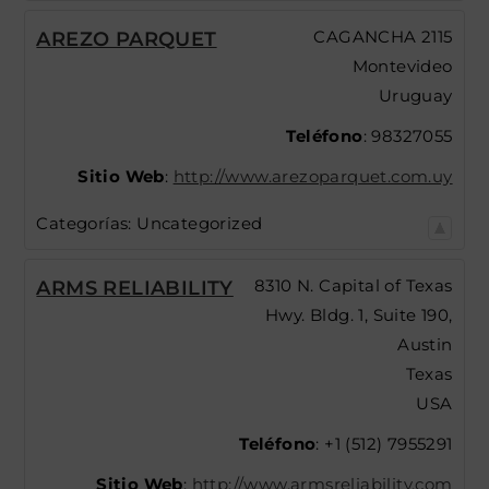
CAGANCHA 2115
AREZO PARQUET
Montevideo
Uruguay
Teléfono
:
98327055
Sitio Web
:
http://www.arezoparquet.com.uy
Categorías:
Uncategorized
8310 N. Capital of Texas
ARMS RELIABILITY
Hwy. Bldg. 1, Suite 190,
Austin
Texas
USA
Teléfono
:
+1 (512) 7955291
Sitio Web
:
http://www.armsreliability.com