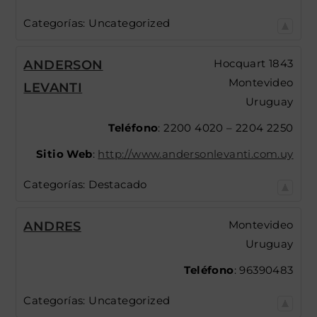
Categorías:
Uncategorized
Hocquart 1843
ANDERSON
Montevideo
LEVANTI
Uruguay
Teléfono
:
2200 4020 – 2204 2250
Sitio Web
:
http://www.andersonlevanti.com.uy
Categorías:
Destacado
Montevideo
ANDRES
Uruguay
Teléfono
:
96390483
Categorías:
Uncategorized