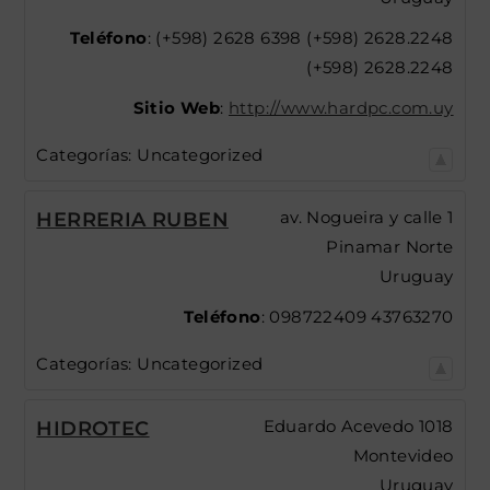
Teléfono
:
(+598) 2628 6398 (+598) 2628.2248
(+598) 2628.2248
Sitio Web
:
http://www.hardpc.com.uy
Categorías:
Uncategorized
av. Nogueira y calle 1
HERRERIA RUBEN
Pinamar Norte
Uruguay
Teléfono
:
098722409 43763270
Categorías:
Uncategorized
Eduardo Acevedo 1018
HIDROTEC
Montevideo
Uruguay