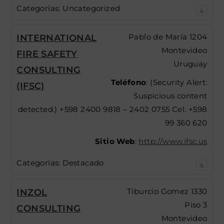
Categorías:
Uncategorized
Pablo de María 1204
INTERNATIONAL
Montevideo
FIRE SAFETY
Uruguay
CONSULTING
Teléfono
:
(Security Alert:
(IFSC)
Suspicious content
detected.) +598 2400 9818 – 2402 0755 Cel. +598
99 360 620
Sitio Web
:
http://www.ifsc.us
Categorías:
Destacado
Tiburcio Gomez 1330
INZOL
Piso 3
CONSULTING
Montevideo