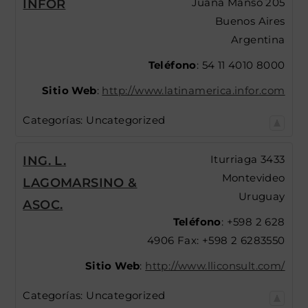
Juana Manso 205
INFOR
Buenos Aires
Argentina
Teléfono
:
54 11 4010 8000
Sitio Web
:
http://www.latinamerica.infor.com
Categorías:
Uncategorized
Iturriaga 3433
ING. L.
Montevideo
LAGOMARSINO &
Uruguay
ASOC.
Teléfono
:
+598 2 628
4906 Fax: +598 2 6283550
Sitio Web
:
http://www.lliconsult.com/
Categorías:
Uncategorized