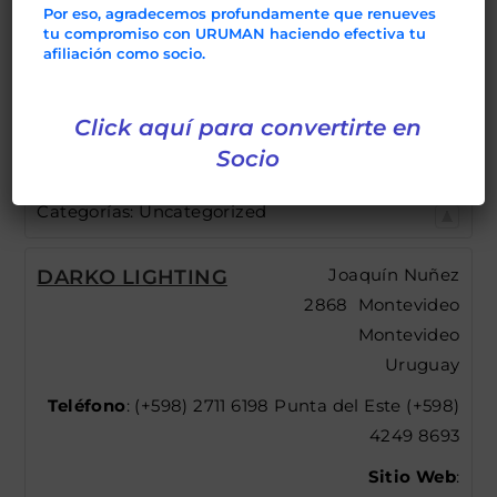
Por eso, agradecemos profundamente que renueves
Av. Rivera 2221 BIS
CORTINAS
tu compromiso con URUMAN haciendo efectiva tu
Montevideo
afiliación como socio.
HARVEY`S
Uruguay
Teléfono
:
2400 0349/350 Fax: 2400 4513
Click aquí para convertirte en
Socio
Sitio Web
:
http://cortinasharveys.com.uy/
Categorías:
Uncategorized
Joaquín Nuñez
DARKO LIGHTING
2868 Montevideo
Montevideo
Uruguay
Teléfono
:
(+598) 2711 6198 Punta del Este (+598)
4249 8693
Sitio Web
: