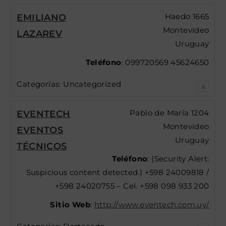
Haedo 1665
EMILIANO
Montevideo
LAZAREV
Uruguay
Teléfono
:
099720569 45624650
Categorías:
Uncategorized
Pablo de María 1204
EVENTECH
Montevideo
EVENTOS
Uruguay
TÉCNICOS
Teléfono
:
(Security Alert:
Suspicious content detected.) +598 24009818 /
+598 24020755 – Cel. +598 098 933 200
Sitio Web
:
http://www.eventech.com.uy/