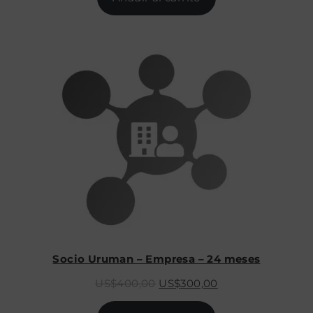
era:
es:
US$200,00.
US$170,00.
Socio Uruman – Empresa – 24 meses
El
El
US$
400,00
US$
300,00
precio
precio