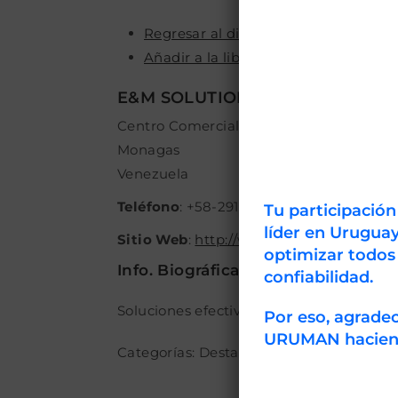
Regresar al directorio
Añadir a la libreta de direcciones.
E&M SOLUTIONS
Centro Comercial Petroriente (CCP), Av. A
Monagas
Venezuela
Teléfono
:
+58-291 4000200 / 6419732 / 6
Tu participació
líder en Uruguay
Sitio Web
:
http://www.eymsolutions.com
optimizar todos
Info. Biográfica
confiabilidad.
Soluciones efectivas en ingeniería y man
Por eso, agrad
URUMAN haciendo
Categorías:
Destacado