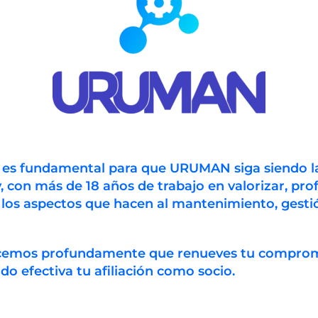
lirio Ugarte Pelayo, Nivel C1, Oficina C1-S-29, Maturín Ed
437055 Fax: +58-291 6419922
n es fundamental para que URUMAN siga siendo l
, con más de 18 años de trabajo en valorizar, prof
/es/
 los aspectos que hacen al mantenimiento, gestió
tenimiento, garantizando la productividad y prácticas de
ecemos profundamente que renueves tu compro
 efectiva tu afiliación como socio.