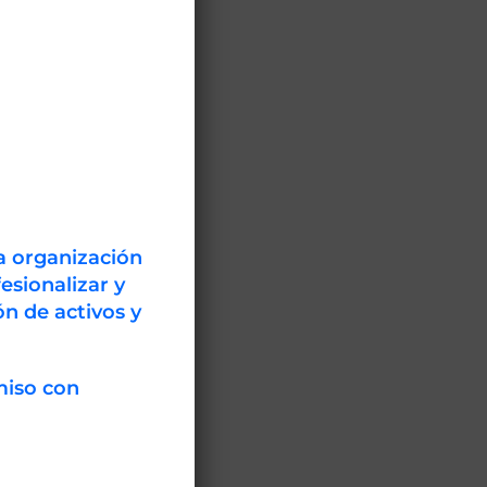
o.
a organización
esionalizar y
n de activos y
 clase mundial.
miso con