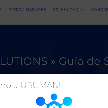
S
PATROCINADORES
COMUNIDAD
CONGR
UTIONS » Guía de S
>
Guía de Servicios
nido a URUMAN!