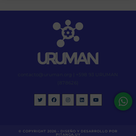
contacto@uruman.org
|
+598 93 URUMAN
(878626)
© COPYRIGHT 2026 -
DISEÑO Y DESARROLLO POR
PITANGA.UY