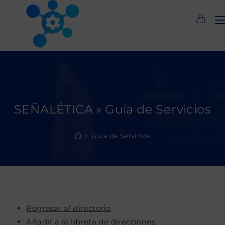
Saltar
al
contenido
SEÑALÉTICA » Guía de Servicios
>
Guía de Servicios
Regresar al directorio
Añadir a la libreta de direcciones.