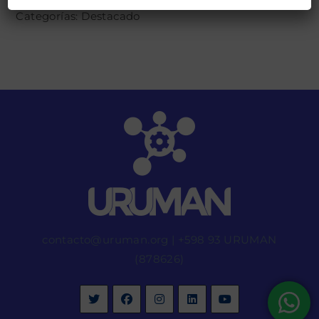
Categorías:
Destacado
contacto@uruman.org
|
+598 93 URUMAN
(878626)