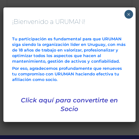
×
Contraseña
¡Bienvenido a URUMAN!
Tu participación es fundamental para que URUMAN
siga siendo la organización líder en Uruguay, con más
Mantenerme conectado
de 18 años de trabajo en valorizar, profesionalizar y
optimizar todos los aspectos que hacen al
mantenimiento, gestión de activos y confiabilidad.
Crear Cuenta
Por eso, agradecemos profundamente que renueves
tu compromiso con URUMAN haciendo efectiva tu
afiliación como socio.
¿Has olvidado tu contraseña?
Click aquí para convertirte en
Socio