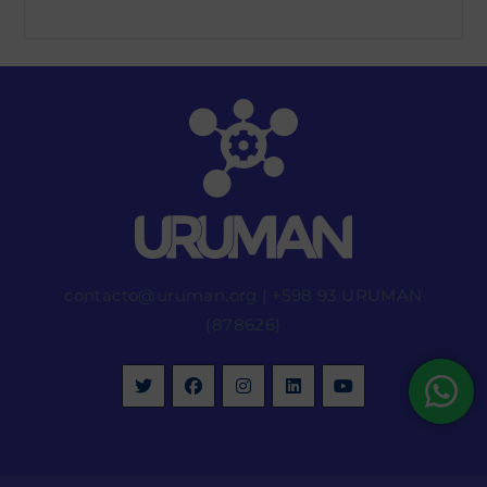
contacto@uruman.org
|
+598 93 URUMAN
(878626)