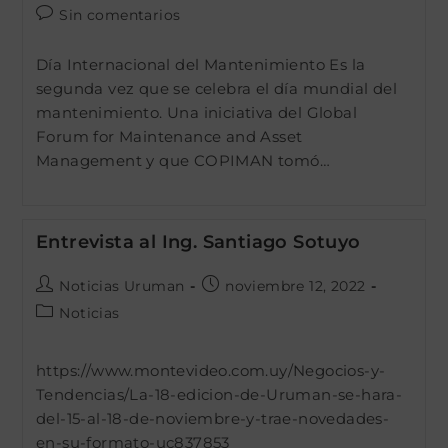
la
la
de
Comentarios
Sin comentarios
entrada:
entrada:
la
de
entrada:
la
Día Internacional del Mantenimiento Es la
entrada:
segunda vez que se celebra el día mundial del
mantenimiento. Una iniciativa del Global
Forum for Maintenance and Asset
Management y que COPIMAN tomó…
Entrevista al Ing. Santiago Sotuyo
Autor
Publicación
Noticias Uruman
noviembre 12, 2022
de
de
Categoría
Noticias
la
la
de
entrada:
entrada:
la
https://www.montevideo.com.uy/Negocios-y-
entrada:
Tendencias/La-18-edicion-de-Uruman-se-hara-
del-15-al-18-de-noviembre-y-trae-novedades-
en-su-formato-uc837853