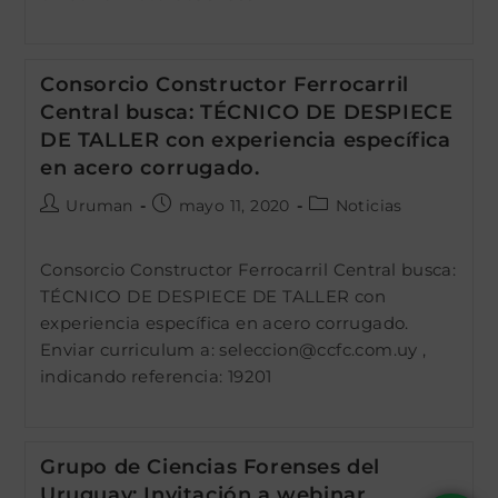
Consorcio Constructor Ferrocarril
Central busca: TÉCNICO DE DESPIECE
DE TALLER con experiencia específica
en acero corrugado.
Autor
Publicación
Categoría
Uruman
mayo 11, 2020
Noticias
de
de
de
la
la
la
Consorcio Constructor Ferrocarril Central busca:
entrada:
entrada:
entrada:
TÉCNICO DE DESPIECE DE TALLER con
experiencia específica en acero corrugado.
Enviar curriculum a: seleccion@ccfc.com.uy ,
indicando referencia: 19201
Grupo de Ciencias Forenses del
Uruguay: Invitación a webinar