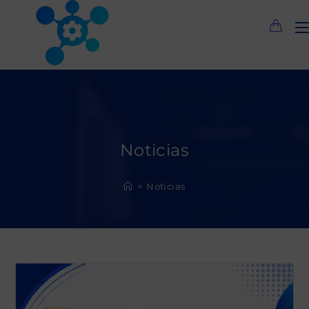
Saltar
al
contenido
Noticias
>
Noticias