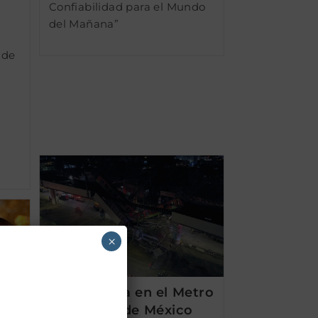
Confiabilidad para el Mundo
del Mañana”
 de
×
Negligencia en el Metro
de Ciudad de México