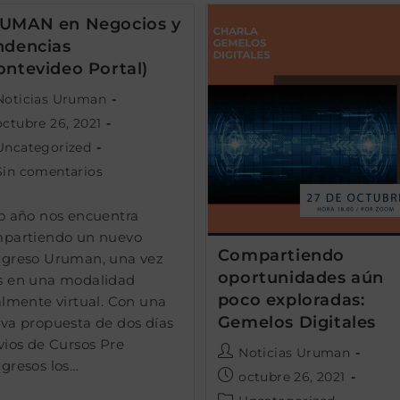
UMAN en Negocios y
ndencias
ontevideo Portal)
or
Noticias Uruman
licación
octubre 26, 2021
egoría
Uncategorized
ada:
entarios
Sin comentarios
ada:
ada:
o año nos encuentra
ada:
partiendo un nuevo
Compartiendo
greso Uruman, una vez
oportunidades aún
 en una modalidad
poco exploradas:
almente virtual. Con una
Gemelos Digitales
va propuesta de dos días
vios de Cursos Pre
Autor
Noticias Uruman
gresos los…
de
Publicación
octubre 26, 2021
la
de
Categoría