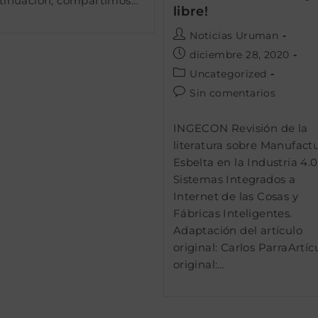
tinuación, compartimos…
libre!
Autor
Noticias Uruman
de
Publicación
diciembre 28, 2020
la
de
Categoría
Uncategorized
entrada:
la
de
Comentarios
Sin comentarios
entrada:
la
de
entrada:
la
INGECON Revisión de la
entrada:
literatura sobre Manufact
Esbelta en la Industria 4.0
Sistemas Integrados a
Internet de las Cosas y
Fábricas Inteligentes.
Adaptación del artículo
original: Carlos ParraArtíc
original:…