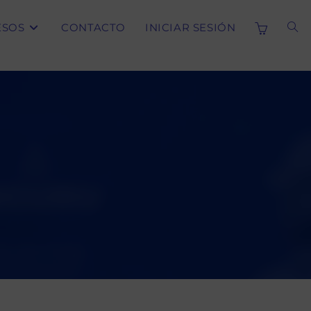
ESOS
CONTACTO
INICIAR SESIÓN
ALT
BÚS
DE
LA
WE