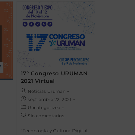
17° Congreso URUMAN
2021 Virtual
Autor
Noticias Uruman
de
Publicación
septiembre 22, 2021
la
de
Categoría
Uncategorized
entrada:
la
de
Comentarios
Sin comentarios
entrada:
la
de
entrada:
la
“Tecnología y Cultura Digital,
entrada: