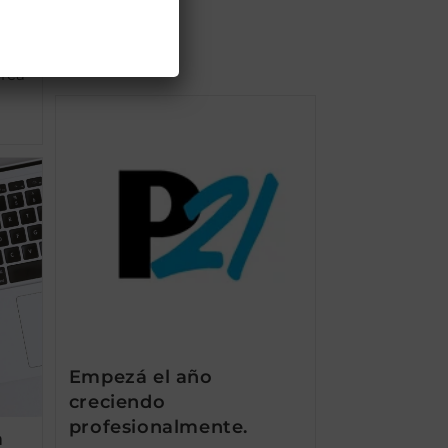
este
,
rca
Empezá el año
creciendo
profesionalmente.
a