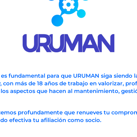
icina preventiva y
rgencia.La modalidad
 evento será Online y
a…
Webinar: Cómo
Prevenir la
Degradación de las
Estrategias de
Mantenimiento y
Gestionar el Riesgo.
n es fundamental para que URUMAN siga siendo l
Autor
, con más de 18 años de trabajo en valorizar, prof
Noticias Uruman
de
 los aspectos que hacen al mantenimiento, gestió
Publicación
abril 9, 2021
la
de
Categoría
Uncategorized
entrada:
la
de
Comentarios
Sin comentarios
entrada:
ecemos profundamente que renueves tu compro
la
de
entrada:
 efectiva tu afiliación como socio.
la
El martes 13 de abril a las
entrada:
21:00 hs. de Uruguay, los