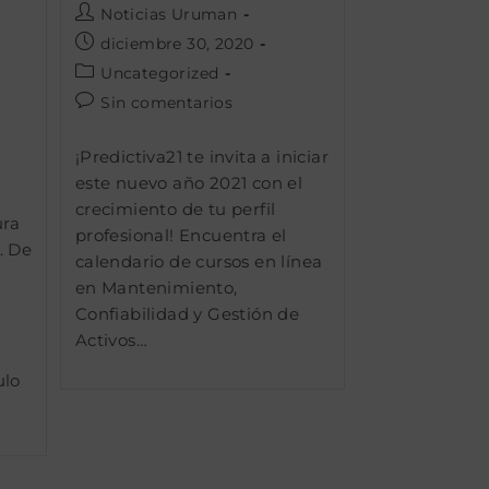
Autor
Noticias Uruman
de
Publicación
diciembre 30, 2020
la
de
Categoría
Uncategorized
entrada:
la
de
Comentarios
Sin comentarios
entrada:
la
de
entrada:
la
¡Predictiva21 te invita a iniciar
entrada:
este nuevo año 2021 con el
crecimiento de tu perfil
ura
profesional! Encuentra el
. De
calendario de cursos en línea
en Mantenimiento,
Confiabilidad y Gestión de
Activos…
ulo