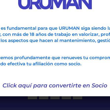
r tus ofertas.
ACCEDER
n es fundamental para que URUMAN siga siendo l
, con más de 18 años de trabajo en valorizar, prof
 los aspectos que hacen al mantenimiento, gestió
ecemos profundamente que renueves tu compro
 efectiva tu afiliación como socio.
contacto@uruman.org
|
+598 93 URUMAN (878626)
Click aquí para convertirte en Socio