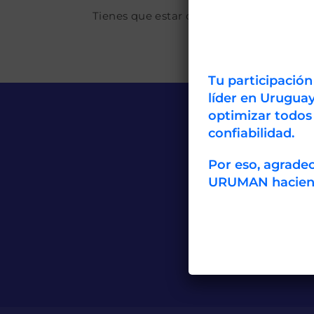
Tienes que estar conectado para gestiona
Tu participació
líder en Uruguay
optimizar todos
confiabilidad.
Por eso, agrad
URUMAN haciendo