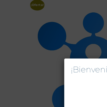
¡Oferta!
¡Bienve