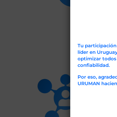
Tu participació
líder en Uruguay
optimizar todos
confiabilidad.
¡Oferta!
Por eso, agrad
URUMAN haciendo