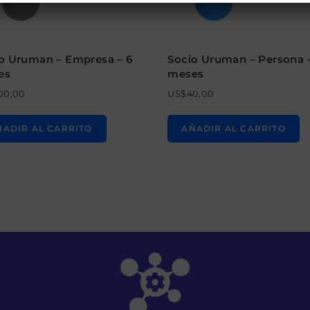
o Uruman – Empresa – 6
Socio Uruman – Persona 
es
meses
00,00
US$
40,00
ÑADIR AL CARRITO
AÑADIR AL CARRITO