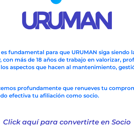
Acceso a la red de con
experiencias y conocim
cada evento que se real
la comunidad y conecta
Socio
AÑADIR AL CARR
Uruman
n es fundamental para que URUMAN siga siendo l
-
, con más de 18 años de trabajo en valorizar, prof
SKU:
124
Categoría:
Memb
Persona
 los aspectos que hacen al mantenimiento, gestió
-
24
ecemos profundamente que renueves tu compro
meses
 efectiva tu afiliación como socio.
cantidad
Click aquí para convertirte en Socio