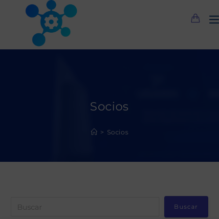
Saltar
al
contenido
Socios
>
Socios