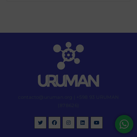
contacto@uruman.org
|
+598 93 URUMAN
(878626)