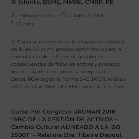
R. Sifonte, BSME, MMRE, CMRP, PE
Autor
Publicación
Fabricio Benitez
octubre 11, 2018
de
de
Categoría
Cursos
la
la
de
entrada:
entrada:
la
El Curso se concentra en la enseñanza práctica
entrada:
de RCM-R® como proceso optimizado para la
formulación de políticas de gestión de
consecuencias de fallas en activos y procesos,
que consta de cinco pilares: Integridad de
Datos, RCM según la norma SAE JA1011, Análisis
RAM, Análisis Weibull y Mejoramiento Continuo.
Curso Pre-Congreso URUMAN 2018
“ABC DE LA GESTIÓN DE ACTIVOS –
Cambio Cultural ALINEADO A LA ISO
55001” – Relatora Dra. Tibaire Depool,