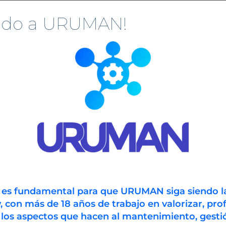
ograma del 13º
nido a URUMAN!
ngreso URUMAN 2017
 Revolución Digital y
 Impacto en la
stión de Activos en
ustria y Facility”
or
Fabricio Benitez
licación
Categoría
julio 11, 2017
de
ada:
la
á disponible el programa
ada:
entrada:
 13º Congreso URUMAN
7 "La Revolución Digital y
Impacto en la Gestión de
ivos en Industria y
n es fundamental para que URUMAN siga siendo l
lity"
que tendrá lugar en
, con más de 18 años de trabajo en valorizar, prof
 instalaciones del
 los aspectos que hacen al mantenimiento, gestió