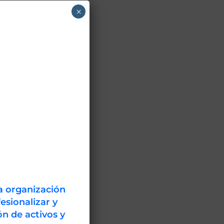
×
a organización
esionalizar y
n de activos y