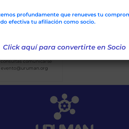
oratorio Tecnológico del
guay (LATU) del xxxxxxx
xxxx de 2017. Recuerde
ecemos profundamente que renueves tu compro
sultar las actualizaciones
 efectiva tu afiliación como socio.
iódicamente. Para
eder al programa de
ividades en formato
Click aquí para convertirte en Socio
 haga clic aquí
 consultas comunicarse
n
evento@uruman.org