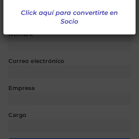
radiografía digital, por ejemplo, en inspecciones
Click aquí para convertirte en
de soldaduras en tubos de caldera.
Socio
Inscripción:
Nombre
Correo electrónico
Empresa
Cargo