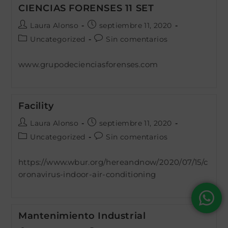
CIENCIAS FORENSES 11 SET
Autor
Publicación
Laura Alonso
septiembre 11, 2020
de
de
Categoría
Comentarios
Uncategorized
Sin comentarios
la
la
de
de
entrada:
entrada:
la
la
www.grupodecienciasforenses.com
entrada:
entrada:
Facility
Autor
Publicación
Laura Alonso
septiembre 11, 2020
de
de
Categoría
Comentarios
Uncategorized
Sin comentarios
la
la
de
de
entrada:
entrada:
la
la
https://www.wbur.org/hereandnow/2020/07/15/c
entrada:
entrada:
oronavirus-indoor-air-conditioning
Mantenimiento Industrial