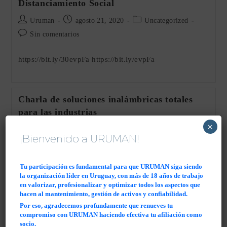
Distanciamiento Social
Autor
Publicación
Categoría
Uruman
agosto 21, 2020
Uncategorized
de
de
de
Comentarios
Sin comentarios
la
la
la
de
entrada:
entrada:
entrada:
la
https://bit.ly/30evpFa https://bit.ly/evpFa
entrada:
Charla de soluciones inalámbricas totales
para las industrias
×
Autor
Publicación
Categoría
Uruman
agosto 21, 2020
Uncategorized
¡Bienvenido a URUMAN!
de
de
de
Comentarios
Sin comentarios
la
la
la
de
entrada:
entrada:
entrada:
la
Tu participación es fundamental para que URUMAN siga siendo
https://us02web.zoom.us/j/85885334678?
entrada:
la organización líder en Uruguay, con más de 18 años de trabajo
pwd=alpVV3U1V3hmZU1IQkFoOUt5Q0VVdz09
en valorizar, profesionalizar y optimizar todos los aspectos que
hacen al mantenimiento, gestión de activos y confiabilidad.
Por eso, agradecemos profundamente que renueves tu
compromiso con URUMAN haciendo efectiva tu afiliación como
Webinar Implementación Real de Gestiona
socio.