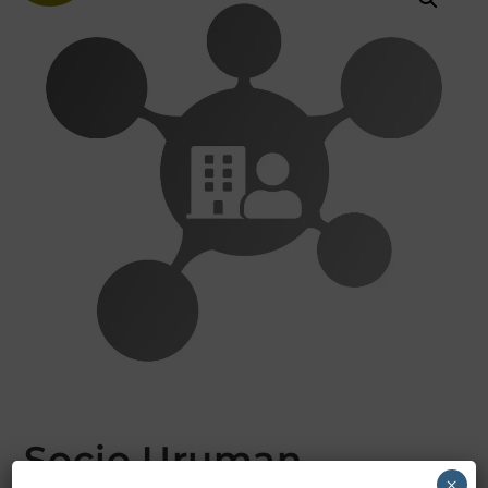
Socio Uruman –
×