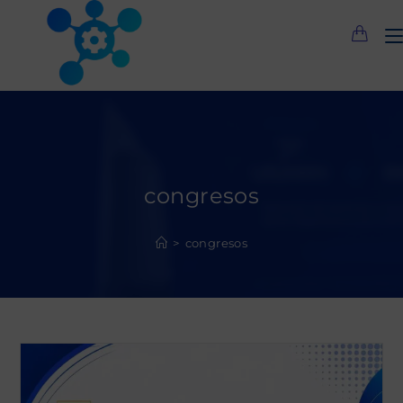
Saltar
al
contenido
congresos
>
congresos