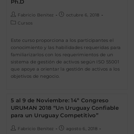
Ph.D
Autor
Publicación
Fabricio Benitez
octubre 6, 2018
de
de
Categoría
Cursos
la
la
de
entrada:
entrada:
la
Este curso proporciona a los participantes el
entrada:
conocimiento y las habilidades requeridas para
familiarizarlos con los requerimientos de un
sistema de gestión de activos según ISO 55001
que apoye a orientar la gestión de activos a los
objetivos de negocio.
5 al 9 de Noviembre: 14º Congreso
URUMAN 2018 “Un Uruguay Confiable
para un Uruguay Competitivo”
Autor
Publicación
Fabricio Benitez
agosto 6, 2018