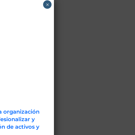
×
om.uy . Los
rnada de
n de Campo
sable de la
ero es bajo
l Show Room
a organización
esionalizar y
n de activos y