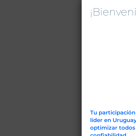
¡Bienve
La entrada no
cupos son lim
CONATEL S.A.
actualizació
para automati
Unidad de Ne
Comunicacione
registro al m
El evento se 
Tu participació
de CONATEL , 
líder en Uruguay
optimizar todos
Reserve su lu
confiabilidad.