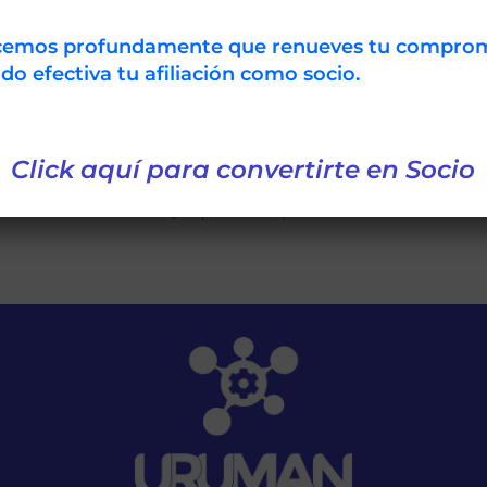
ecemos profundamente que renueves tu compro
 efectiva tu afiliación como socio.
“Gestión de Activos Proactiva”: Art.
La
del Ing.Ind. Santiago Sotuyo, CMRP
Click aquí para convertirte en Socio
en la revista digital PREDICTIVA21
septiembre 16, 2015