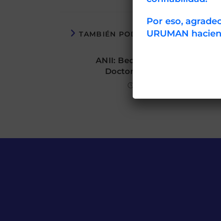
Por eso, agrad
URUMAN haciendo
TAMBIÉN PODRÍA GUSTARTE
ANII: Becas para Maestrías y
Doctorados en Uruguay
agosto 16, 2016