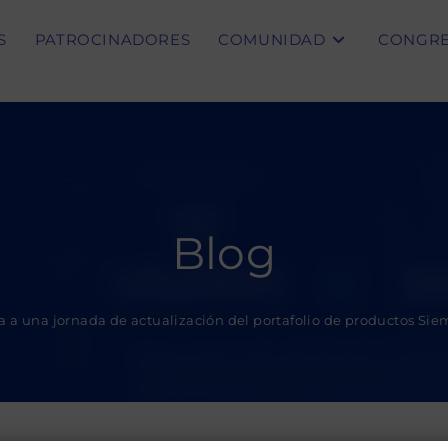
S
PATROCINADORES
COMUNIDAD
CONGR
Blog
ta a una jornada de actualización del portafolio de productos S