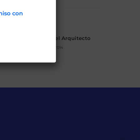
miso con
 SAU celebra el Día del Arquitecto
noviembre 14, 2014