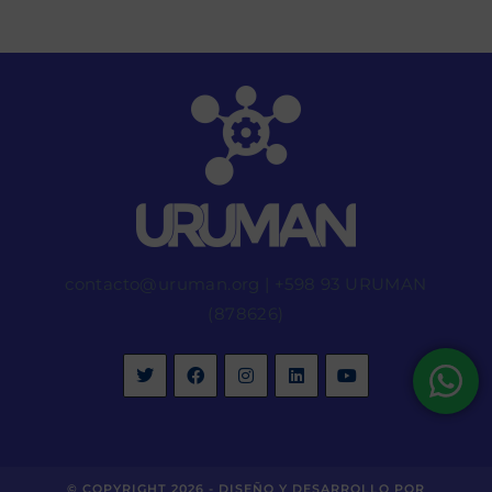
contacto@uruman.org
|
+598 93 URUMAN
(878626)
© COPYRIGHT 2026 -
DISEÑO Y DESARROLLO POR