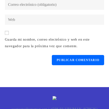
Introduce
o
tu
nombre
dirección
Introduce
de
de
la
usuario
correo
URL
para
electrónico
de
comentar
para
Guarda mi nombre, correo electrónico y web en este
tu
comentar
navegador para la próxima vez que comente.
web
(opcional)