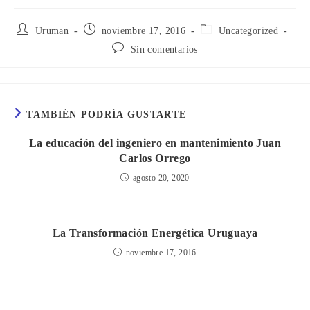
Autor
Publicación
Categoría
Uruman
noviembre 17, 2016
Uncategorized
de
de
de
Comentarios
Sin comentarios
la
la
la
de
entrada:
entrada:
entrada:
la
entrada:
TAMBIÉN PODRÍA GUSTARTE
La educación del ingeniero en mantenimiento Juan
Carlos Orrego
agosto 20, 2020
La Transformación Energética Uruguaya
noviembre 17, 2016