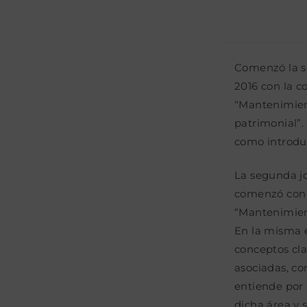
Comenzó la s
2016 con la 
“Mantenimient
patrimonial”.
como introduc
La segunda j
comenzó con 
“Mantenimient
En la misma e
conceptos cla
asociadas, co
entiende por 
dicha área y s