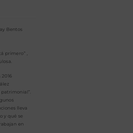
ay Bentos
á primero” ,
ulosa.
 2016
ález
 patrimonial”.
algunos
ciones lleva
o y qué se
trabajan en