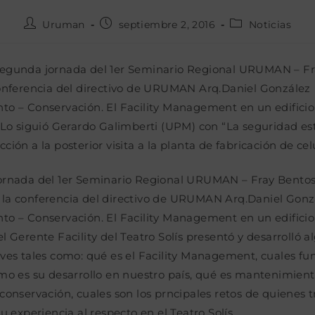
Autor
Publicación
Categoría
Uruman
septiembre 2, 2016
Noticias
de
de
de
la
la
la
entrada:
entrada:
entrada:
egunda jornada del 1er Seminario Regional URUMAN – Fr
conferencia del directivo de URUMAN Arq.Daniel González
o – Conservación. El Facility Management en un edificio
 Lo siguió Gerardo Galimberti (UPM) con “La seguridad est
ción a la posterior visita a la planta de fabricación de cel
ornada del 1er Seminario Regional URUMAN – Fray Bentos
la conferencia del directivo de URUMAN Arq.Daniel Gonz
o – Conservación. El Facility Management en un edificio
l Gerente Facility del Teatro Solís presentó y desarrolló 
ves tales como: qué es el Facility Management, cuales fun
mo es su desarrollo en nuestro país, qué es mantenimient
conservación, cuales son los prncipales retos de quienes 
u experiencia al respecto en el Teatro Solís.