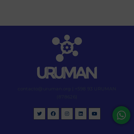
contacto@uruman.org
|
+598 93 URUMAN
(878626)