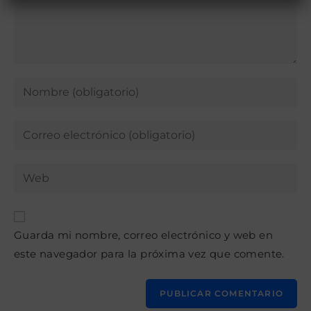
Introduce
tu
nombre
Introduce
o
tu
nombre
dirección
Introduce
de
de
la
usuario
correo
URL
para
electrónico
de
comentar
para
Guarda mi nombre, correo electrónico y web en
tu
comentar
este navegador para la próxima vez que comente.
web
(opcional)