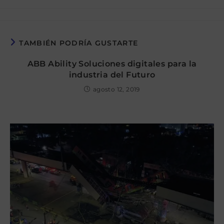
la
la
la
de
entrada:
entrada:
entrada:
la
entrada:
TAMBIÉN PODRÍA GUSTARTE
ABB Ability Soluciones digitales para la
industria del Futuro
agosto 12, 2019