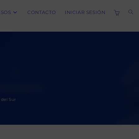
ESOS
CONTACTO
INICIAR SESIÓN
ALT
BÚS
DE
LA
 del Sur
WE