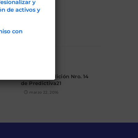
esionalizar y
n de activos y
miso con
 está disponible la Edición Nro. 14
de Predictiva21
marzo 22, 2016