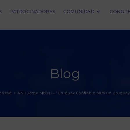
S
PATROCINADORES
COMUNIDAD
CONGR
Blog
orized
>
ANII Jorge Moleri – “Uruguay Confiable para un Urugua