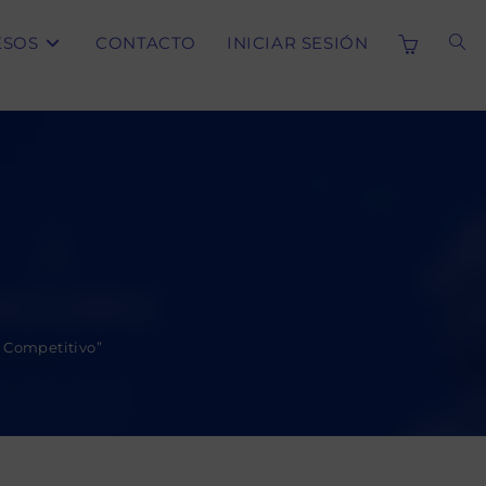
ESOS
CONTACTO
INICIAR SESIÓN
ALT
BÚS
DE
LA
y Competitivo”
WE