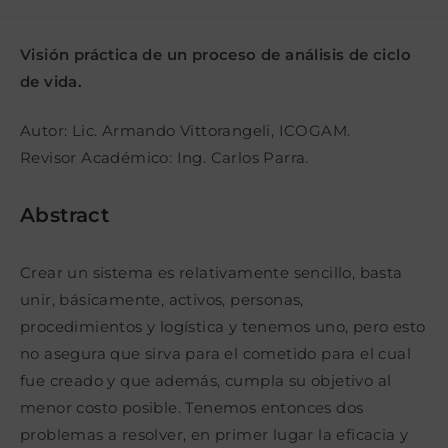
la
la
de
de
entrada:
entrada:
la
la
entrada:
entrada:
Visión práctica de un proceso de análisis de ciclo
de vida.
Autor: Lic. Armando Vittorangeli, ICOGAM.
Revisor Académico: Ing. Carlos Parra.
Abstract
Crear un sistema es relativamente sencillo, basta
unir, básicamente, activos, personas,
procedimientos y logística y tenemos uno, pero esto
no asegura que sirva para el cometido para el cual
fue creado y que además, cumpla su objetivo al
menor costo posible. Tenemos entonces dos
problemas a resolver, en primer lugar la eficacia y