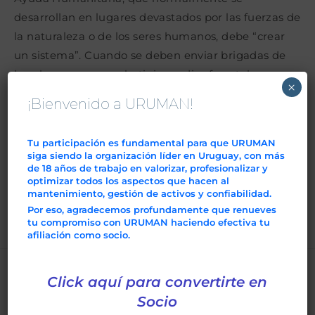
desarrollan en lugares devastados por las fuerzas de
la naturaleza o de los seres humanos, debe “crear
un sistema”. Cuando se deben enviar brigadas de
bomberos para combatir incendios forestales se
×
debe “crear un sistema”. En definitiva, cuando se
¡Bienvenido a URUMAN!
arma una organización para un determinado fin,
debe hacerse con criterio sistémico. De hecho, en
Tu participación es fundamental para que URUMAN
otro ensayo mostraré como un upgrade o
siga siendo la organización líder en Uruguay, con más
de 18 años de trabajo en valorizar, profesionalizar y
revamping debería ser analizado con los mismos
optimizar todos los aspectos que hacen al
lineamientos que plantearé en el presente.
mantenimiento, gestión de activos y confiabilidad.
Por eso, agradecemos profundamente que renueves
tu compromiso con URUMAN haciendo efectiva tu
Descargar el artículo
afiliación como socio.
Click aquí para convertirte en
TAMBIÉN PODRÍA GUSTARTE
Socio
Asset Management PAS 55-ISO 55000 -­ The