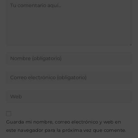
Comentario
Introduce
tu
nombre
Introduce
o
tu
nombre
dirección
Introduce
de
de
la
usuario
correo
URL
para
electrónico
de
comentar
para
Guarda mi nombre, correo electrónico y web en
tu
comentar
este navegador para la próxima vez que comente.
web