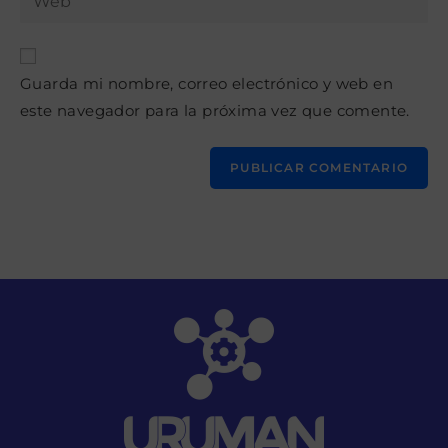
de
la
usuario
correo
URL
para
electrónico
de
comentar
para
Guarda mi nombre, correo electrónico y web en
tu
comentar
este navegador para la próxima vez que comente.
web
(opcional)