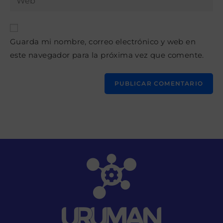
de
la
usuario
correo
URL
para
electrónico
de
comentar
para
Guarda mi nombre, correo electrónico y web en
tu
comentar
este navegador para la próxima vez que comente.
web
(opcional)