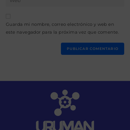
de
la
usuario
correo
URL
para
electrónico
de
comentar
para
Guarda mi nombre, correo electrónico y web en
tu
comentar
este navegador para la próxima vez que comente.
web
(opcional)