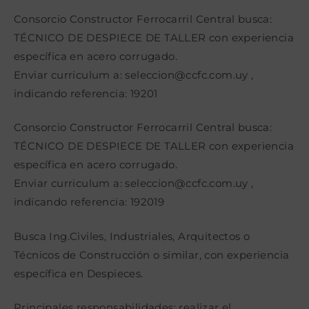
la
la
la
entrada:
entrada:
entrada:
Consorcio Constructor Ferrocarril Central busca:
TÉCNICO DE DESPIECE DE TALLER con experiencia
específica en acero corrugado.
Enviar curriculum a: seleccion@ccfc.com.uy ,
indicando referencia: 19201
Consorcio Constructor Ferrocarril Central busca:
TÉCNICO DE DESPIECE DE TALLER con experiencia
específica en acero corrugado.
Enviar curriculum a: seleccion@ccfc.com.uy ,
indicando referencia: 192019
Busca Ing.Civiles, Industriales, Arquitectos o
Técnicos de Construcción o similar, con experiencia
específica en Despieces.
Principales responsabilidades: realizar el