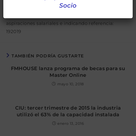
Socio
Enviar CV a: seleccion@ccfc.com.uy ,mencionando
aspiraciones salariales e indicando referencia:
192019
TAMBIÉN PODRÍA GUSTARTE
FMHOUSE lanza programa de becas para su
Master Online
mayo 10, 2018
CIU: tercer trimestre de 2015 la industria
utilizó el 63% de la capacidad instalada
enero 13, 2016