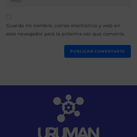
de
la
usuario
correo
URL
para
electrónico
de
comentar
para
Guarda mi nombre, correo electrónico y web en
tu
comentar
este navegador para la próxima vez que comente.
web
(opcional)