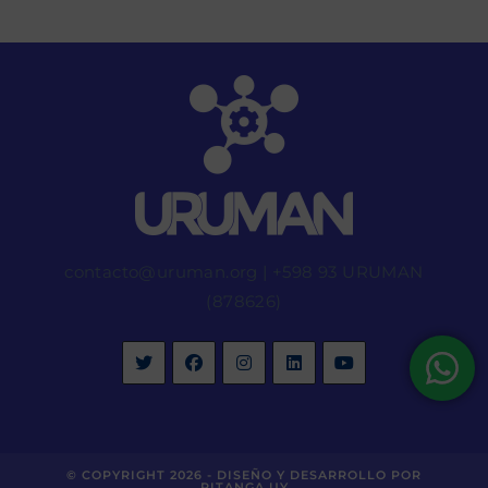
contacto@uruman.org
|
+598 93 URUMAN
(878626)
© COPYRIGHT 2026 -
DISEÑO Y DESARROLLO POR
PITANGA.UY