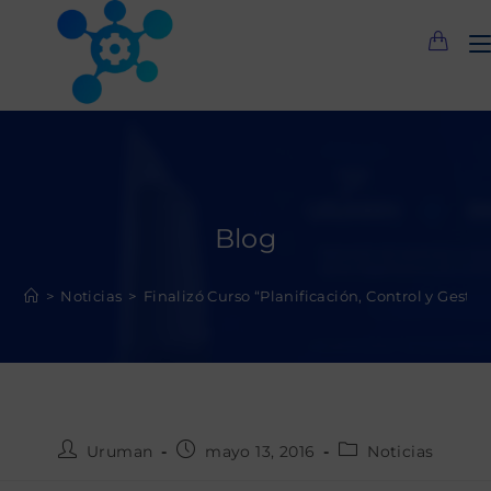
Saltar
al
contenido
Blog
>
Noticias
>
Finalizó Curso “Planificación, Control y Gest
Autor
Publicación
Categoría
Uruman
mayo 13, 2016
Noticias
de
de
de