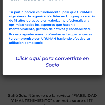
Para ir al álbum click en:
Tu participación es fundamental para que URUMAN
siga siendo la organización líder en Uruguay, con más
https://business.facebook.com/pg/uruguayconfiable/
de 18 años de trabajo en valorizar, profesionalizar y
photos/?tab=album&album_id=1270909553055878
optimizar todos los aspectos que hacen al
mantenimiento, gestión de activos y confiabilidad.
Por eso, agradecemos profundamente que renueves
tu compromiso con URUMAN haciendo efectiva tu
afiliación como socio.
TAMBIÉN PODRÍA GUSTARTE
Click aquí para convertirte en
Socio
Espacios de Trabajo: Revista Digital 360º
noviembre 23, 2014
Salió 2do. Número de la revista “FIABILIDAD
Y MANTENIMIENTO” con nota sobre el 11º