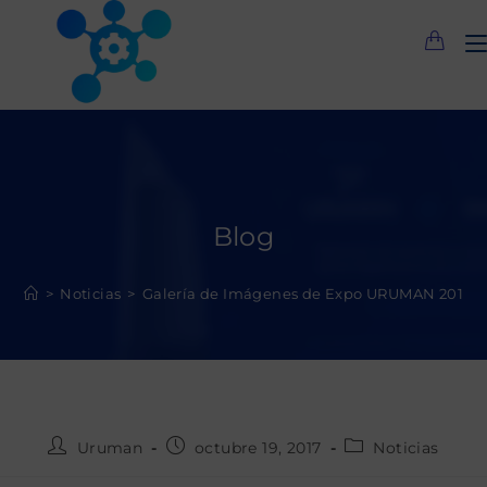
Saltar
al
contenido
Blog
>
Noticias
>
Galería de Imágenes de Expo URUMAN 2017
Autor
Publicación
Categoría
Uruman
octubre 19, 2017
Noticias
de
de
de