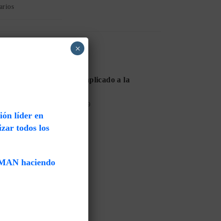
arios
×
El Internet de las cosas aplicado a la
Industria
agosto 14, 2019
ón líder en
zar todos los
UMAN haciendo