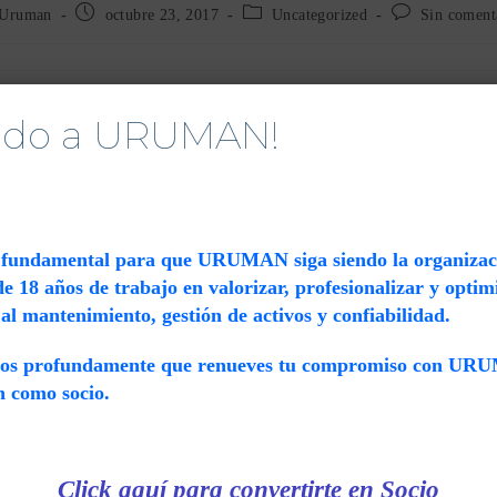
r
Publicación
Categoría
Comentarios
Uruman
octubre 23, 2017
Uncategorized
Sin coment
de
de
de
la
la
la
ada:
entrada:
entrada:
entrada:
nido a URUMAN!
 The
Técnicas Disponibles para Inspecciones
Estructurales y termografía en Edificios
enero 15, 2016
s fundamental para que URUMAN siga siendo la organizaci
 18 años de trabajo en valorizar, profesionalizar y optimi
al mantenimiento, gestión de activos y confiabilidad.
puesta
mos profundamente que renueves tu compromiso con UR
ón como socio.
Click aquí para convertirte en Socio