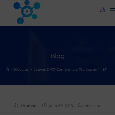
Saltar
al
contenido
Blog
>
Noticias
>
Jueves 21/07 Conferencia Técnica en INET: 
Autor
Publicación
Categoría
Uruman
julio 20, 2016
Noticias
de
de
de