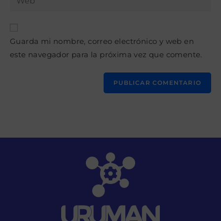
de
la
usuario
correo
URL
para
electrónico
de
comentar
para
Guarda mi nombre, correo electrónico y web en
tu
comentar
este navegador para la próxima vez que comente.
web
(opcional)