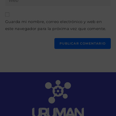
de
la
usuario
correo
URL
para
electrónico
de
comentar
para
Guarda mi nombre, correo electrónico y web en
tu
comentar
este navegador para la próxima vez que comente.
web
(opcional)