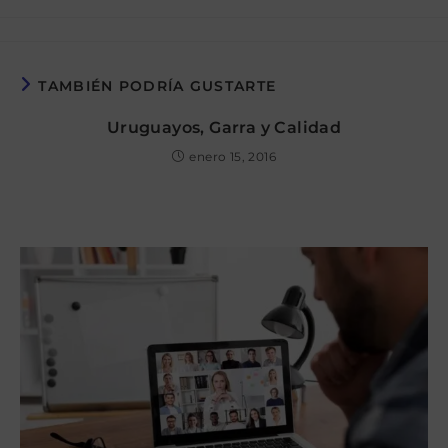
la
la
de
de
entrada:
entrada:
la
la
entrada:
entrada:
TAMBIÉN PODRÍA GUSTARTE
Uruguayos, Garra y Calidad
enero 15, 2016