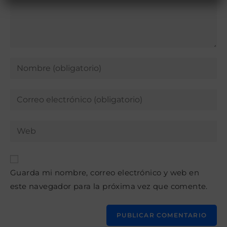
Introduce
tu
nombre
Introduce
o
tu
nombre
dirección
Introduce
de
de
la
usuario
correo
URL
para
electrónico
de
comentar
para
Guarda mi nombre, correo electrónico y web en
tu
comentar
este navegador para la próxima vez que comente.
web
(opcional)