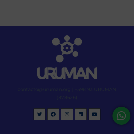
contacto@uruman.org
|
+598 93 URUMAN
(878626)