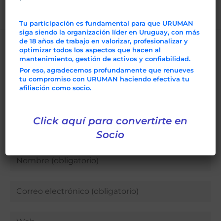
Tu participación es fundamental para que URUMAN
siga siendo la organización líder en Uruguay, con más
de 18 años de trabajo en valorizar, profesionalizar y
Deja una respuesta
optimizar todos los aspectos que hacen al
mantenimiento, gestión de activos y confiabilidad.
Por eso, agradecemos profundamente que renueves
Comentario
tu compromiso con URUMAN haciendo efectiva tu
afiliación como socio.
Click aquí para convertirte en
Socio
Introduce
tu
nombre
Introduce
o
tu
nombre
dirección
Introduce
de