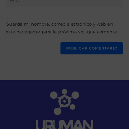
de
la
usuario
correo
URL
para
electrónico
de
comentar
para
Guarda mi nombre, correo electrónico y web en
tu
comentar
este navegador para la próxima vez que comente.
web
(opcional)