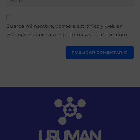
de
la
usuario
correo
URL
para
electrónico
de
comentar
para
Guarda mi nombre, correo electrónico y web en
tu
comentar
este navegador para la próxima vez que comente.
web
(opcional)