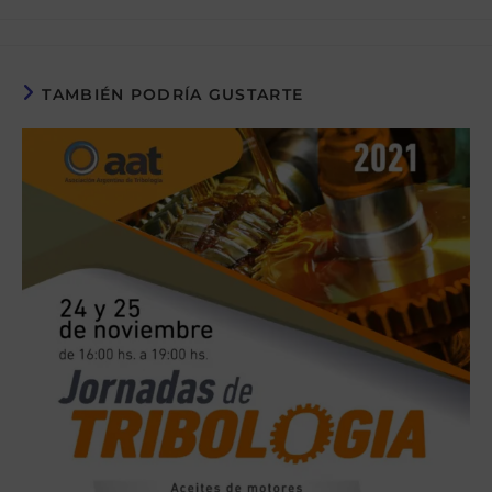
la
la
la
de
entrada:
entrada:
entrada:
la
entrada:
TAMBIÉN PODRÍA GUSTARTE