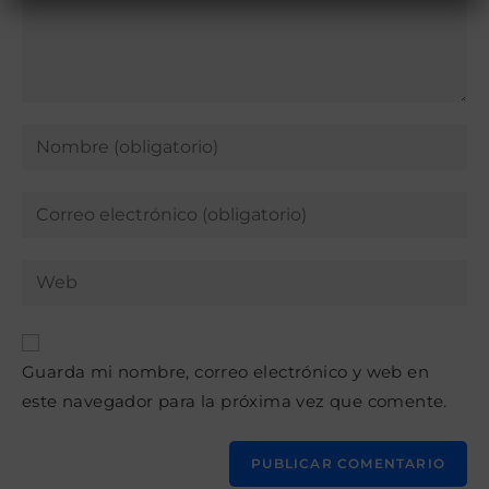
Introduce
tu
nombre
Introduce
o
tu
nombre
dirección
Introduce
de
de
la
usuario
correo
URL
para
electrónico
de
comentar
para
Guarda mi nombre, correo electrónico y web en
tu
comentar
este navegador para la próxima vez que comente.
web
(opcional)