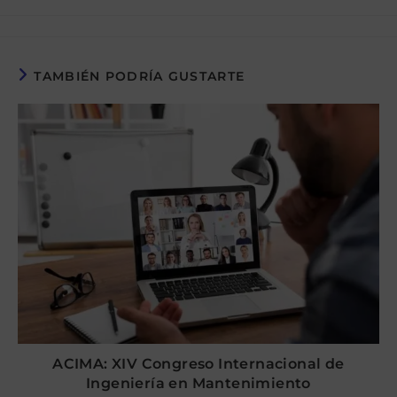
la
la
de
de
entrada:
entrada:
la
la
entrada:
entrada:
TAMBIÉN PODRÍA GUSTARTE
ACIMA: XIV Congreso Internacional de
Ingeniería en Mantenimiento