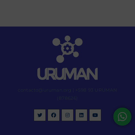
contacto@uruman.org
|
+598 93 URUMAN
(878626)