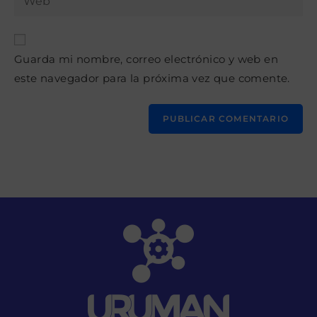
de
la
usuario
correo
URL
para
electrónico
de
comentar
para
Guarda mi nombre, correo electrónico y web en
tu
comentar
este navegador para la próxima vez que comente.
web
(opcional)