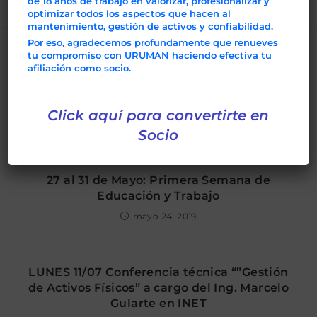
photos/?tab=album&album_id=1605013566312140
de 18 años de trabajo en valorizar, profesionalizar y
optimizar todos los aspectos que hacen al
mantenimiento, gestión de activos y confiabilidad.
Por eso, agradecemos profundamente que renueves
tu compromiso con URUMAN haciendo efectiva tu
TAMBIÉN PODRÍA GUSTARTE
afiliación como socio.
COPIMAN, convoca a participar en la
“DECLARACIÓN DE PRINCIPIOS ÉTICOS DE
Click aquí para convertirte en
LOS INGENIEROS DE MANTENIMIENTO”
Socio
septiembre 17, 2018
27 al 31 de Mayo: Primera Semana de
Educación y Trabajo
mayo 24, 2019
LUNES 11/07 Conferencia técnica “”Gestión
de Activos Físicos” a cargo del Ing. Marcelo
Gularte en INET