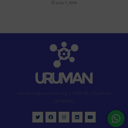
julio 7, 2016
contacto@uruman.org
|
+598 93 URUMAN
(878626)