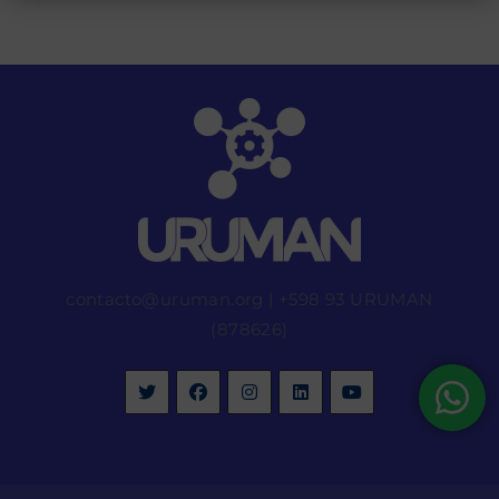
contacto@uruman.org
|
+598 93 URUMAN
(878626)