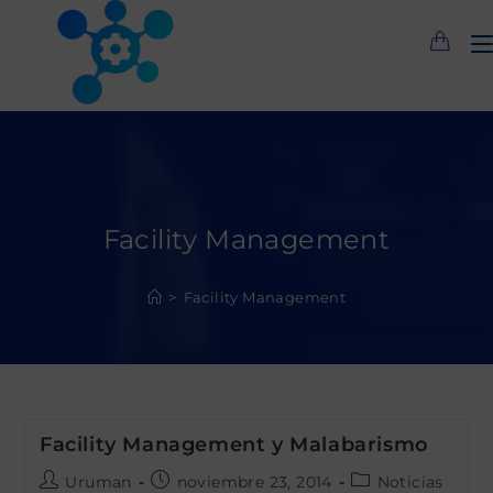
Saltar
al
contenido
Facility Management
>
Facility Management
Facility Management y Malabarismo
Autor
Publicación
Categoría
Uruman
noviembre 23, 2014
Noticias