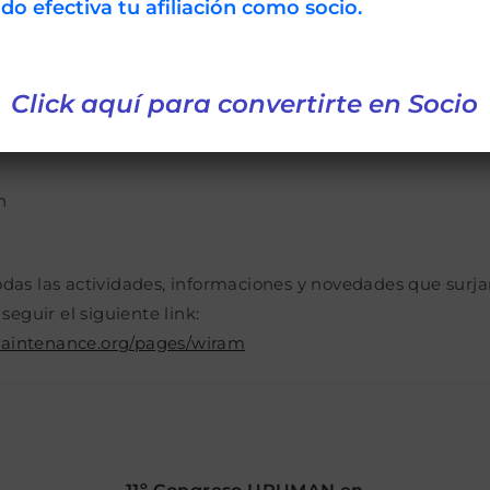
 efectiva tu afiliación como socio.
gar con su trabajo en Confiabilidad y Gestión de Activos
fundamentales son:
Click aquí para convertirte en Socio
n
odas las actividades, informaciones y novedades que surja
guir el siguiente link:
aintenance.org/pages/wiram