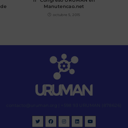
11º Congreso URUMAN en
 de
Manutencao.net
octubre 5, 2015
contacto@uruman.org
|
+598 93 URUMAN (878626)