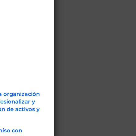
 se plantea
sión de la
 la sociedad;
rácticas y
abilidad
mas tendencias
a organización
esionalizar y
)
n de activos y
en
miso con
cer los roles