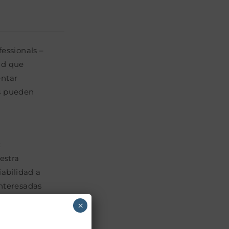
essionals –
ad que
entar
as pueden
t
estra
abilidad a
interesadas
×