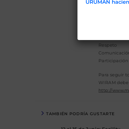
URUMAN haciendo
que pueden ju
Sus Valores 
Integridad
Honestidad
Respeto
Comunicació
Participación
Para seguir t
WIRAM debe se
http://www.m
TAMBIÉN PODRÍA GUSTARTE