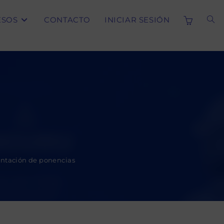
ESOS
CONTACTO
INICIAR SESIÓN
ALT
BÚS
DE
LA
sentación de ponencias
WE